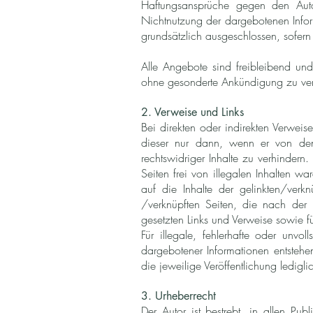
Haftungsansprüche gegen den Auto
Nichtnutzung der dargebotenen Infor
grundsätzlich ausgeschlossen, sofern 
Alle Angebote sind freibleibend und
ohne gesonderte Ankündigung zu verä
2. Verweise und Links
Bei direkten oder indirekten Verweise
dieser nur dann, wenn er von den
rechtswidriger Inhalte zu verhindern.
Seiten frei von illegalen Inhalten wa
auf die Inhalte der gelinkten/verkn
/verknüpften Seiten, die nach der L
gesetzten Links und Verweise sowie f
Für illegale, fehlerhafte oder unv
dargebotener Informationen entstehen
die jeweilige Veröffentlichung ledigli
3. Urheberrecht
Der Autor ist bestrebt, in allen P