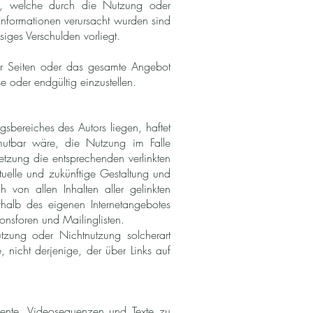
en, welche durch die Nutzung oder
Informationen verursacht wurden sind
siges Verschulden vorliegt.
 der Seiten oder das gesamte Angebot
 oder endgültig einzustellen.
ngsbereiches des Autors liegen, haftet
utbar wäre, die Nutzung im Falle
setzung die entsprechenden verlinkten
aktuelle und zukünftige Gestaltung und
h von allen Inhalten aller gelinkten
erhalb des eigenen Internetangebotes
onsforen und Mailinglisten.
utzung oder Nichtnutzung solcherart
, nicht derjenige, der über Links auf
umente, Videosequenzen und Texte zu