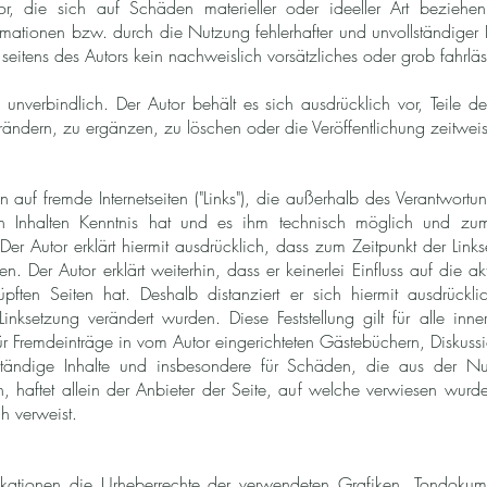
r, die sich auf Schäden materieller oder ideeller Art bezieh
mationen bzw. durch die Nutzung fehlerhafter und unvollständiger 
seitens des Autors kein nachweislich vorsätzliches oder grob fahrläs
 unverbindlich. Der Autor behält es sich ausdrücklich vor, Teile
ndern, zu ergänzen, zu löschen oder die Veröffentlichung zeitweise
n auf fremde Internetseiten ("Links"), die außerhalb des Verantwortu
 Inhalten Kenntnis hat und es ihm technisch möglich und zum
 Der Autor erklärt hiermit ausdrücklich, dass zum Zeitpunkt der Link
ren. Der Autor erklärt weiterhin, dass er keinerlei Einfluss auf die 
üpften Seiten hat. Deshalb distanziert er sich hiermit ausdrücklic
inksetzung verändert wurden. Diese Feststellung gilt für alle inn
ür Fremdeinträge in vom Autor eingerichteten Gästebüchern, Diskussi
ollständige Inhalte und insbesondere für Schäden, die aus der N
, haftet allein der Anbieter der Seite, auf welche verwiesen wurde
ch verweist.
ublikationen die Urheberrechte der verwendeten Grafiken, Tondok