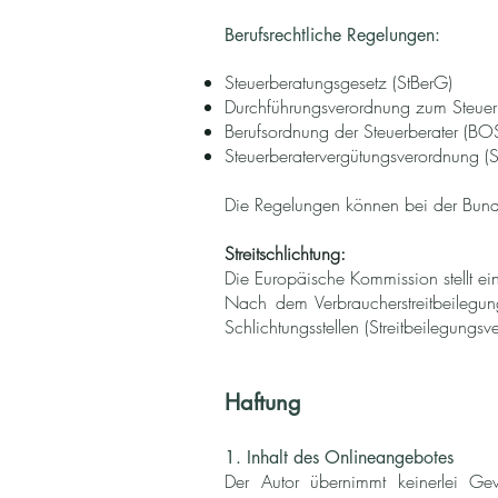
Berufsrechtliche Regelungen:
Steuerberatungsgesetz (StBerG)
Durchführungsverordnung zum Steuerbe­
Berufsordnung der Steuerberater (BO
Steuerberater­ver­gü­tungs­ver­ord­nung (
Die Regelungen können bei der Bun­des­
Streitschlichtung:
Die Europäische Kommission stellt ein
Nach dem Verbraucherstreitbeilegun
Schlichtungsstellen (Streitbeilegungsv
Haftung
1. Inhalt des Onlineangebotes
Der Autor übernimmt keinerlei Gewäh