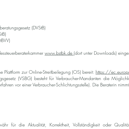
ra­tungs­ge­setz (DVStB)
StB)
StBVV)
steu­er­be­ra­ter­kam­mer
www.bstbk.de
(dort unter Downloads) eing
e Plattform zur Online-Streitbeilegung (OS) bereit:
https://ec.euro
gsgesetz (VSBG) besteht für Verbraucher-Mandanten die Möglichk
erfahren vor einer Verbraucher-Schlichtungsstelle). Die Beraterin nimmt
r für die Aktualität, Korrektheit, Vollständigkeit oder Qualität